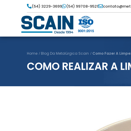
(54) 3229-3699
(54) 99708-9521
contato@meta
Home
Blog Da Metalúrgica Scain
Como Fazer A Limpe
COMO REALIZAR A L