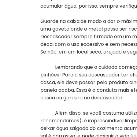
acumular água, por isso, sempre verifiq
Guarde na caixa:de modo a dar o máximo
uma gaveta onde o metal possa ser risc
Descascador sempre firmado em um móv
decai com o uso excessivo e sem neces
Se não, em um local seco, arejado e seg
Lembrando que o cuidado começa an
pinhões! Para o seu descascador ter ef
casca, ele deve passar pelo produto ai
panela acaba. Essa é a conduta mais efe
casca ou gordura no descascador.
Além disso, se você costuma utilizar
recomendamos), é imprescindível limpar
deixar água salgada do cozimento acum
sal é corrosivo, e pode diminuir a vida ú