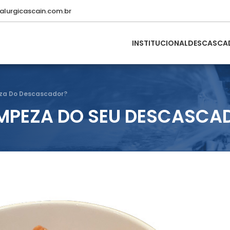
lurgicascain.com.br
INSTITUCIONAL
DESCASCA
za Do Descascador?
IMPEZA DO SEU DESCASCA