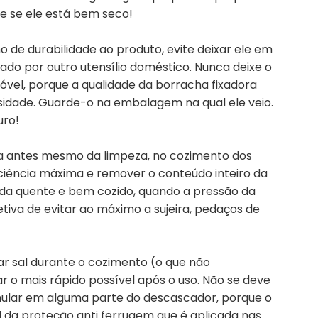
ue se ele está bem seco!
 de durabilidade ao produto, evite deixar ele em
ado por outro utensílio doméstico. Nunca deixe o
el, porque a qualidade da borracha fixadora
sidade. Guarde-o na embalagem na qual ele veio.
uro!
tes mesmo da limpeza, no cozimento dos
iciência máxima e remover o conteúdo inteiro da
nda quente e bem cozido, quando a pressão da
tiva de evitar ao máximo a sujeira, pedaços de
 sal durante o cozimento (o que não
 o mais rápido possível após o uso. Não se deve
ular em alguma parte do descascador, porque o
til da proteção anti ferrugem que é aplicada nas