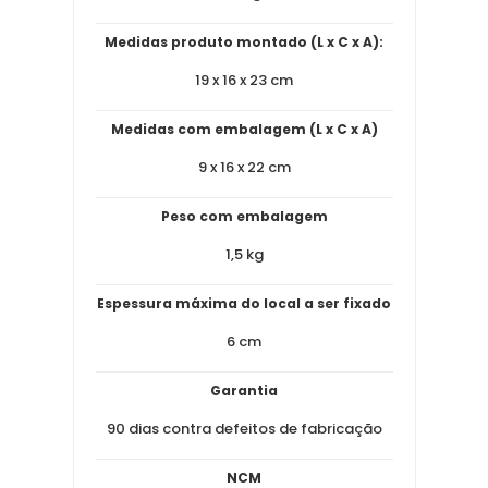
Medidas produto montado (L x C x A):
19 x 16 x 23 cm
Medidas com embalagem (L x C x A)
9 x 16 x 22 cm
Peso com embalagem
1,5 kg
Espessura máxima do local a ser fixado
6 cm
Garantia
90 dias contra defeitos de fabricação
NCM