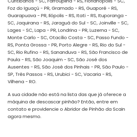
Curitibanos - SC, Farroupilha - RS, Florianópolis - SC,
Foz do Iguaçú - PR, Gramado - RS, Guaporé - RS,
Guarapuava - PR, Ilópolis - RS, Itati - RS, Ituporanga -
SC, Jaquirana - RS, Jaraguá do Sul - SC, Joinville - SC,
Lages - SC, Lapa - PR, Londrina - PR, Luzerna - SC,
Monte Carlo - SC, Otacílio Costa - SC, Passo Fundo -
RS, Ponta Grossa - PR, Porto Alegre - RS, Rio do Sul -
SC, Rio Rufino - RS, Sananduva - RS, São Francisco de
Paula - RS, São Joaquim - SC, São José dos
Ausentes - RS, São José dos Pinhais - PR, São Paulo -
SP, Três Passos - RS, Urubici - SC, Vacaria - RS,
Vilhena - RO.
A sua cidade não está na lista das que já oferece a
máquina de descascar pinhão? Então, entre em
contato e providencie o Abridor de Pinhão da Scain
agora mesmo.