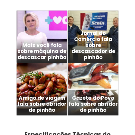
Jornal do
Comércio fala
Mais você fala
sobre
sobre máquina de
descascador de
descascar pinhão
pinhão
Veja mais +
Veja mais +
Amigo de viagem
Gazeta do Povo
fala sobre abridor
fala sobre abridor
de pinhão
de pinhão
Veja mais +
Veja mais +
Especificações Técnicas do