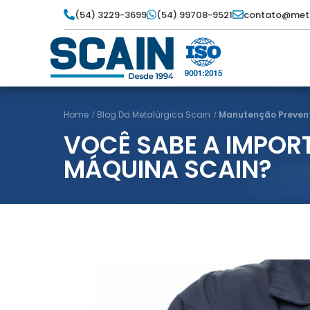
(54) 3229-3699
(54) 99708-9521
contato@meta
Home
Blog Da Metalúrgica Scain
Manutenção Preven
VOCÊ SABE A IMPOR
MÁQUINA SCAIN?